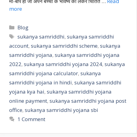
मां-बाप हो जो अपने बच्चों के भविष्य को लेकर चिंतित …
Read
more
Blog
sukanya samriddhi
,
sukanya samriddhi
account
,
sukanya samriddhi scheme
,
sukanya
samriddhi yojana
,
sukanya samriddhi yojana
2022
,
sukanya samriddhi yojana 2024
,
sukanya
samriddhi yojana calculator
,
sukanya
samriddhi yojana in hindi
,
sukanya samriddhi
yojana kya hai
,
sukanya samriddhi yojana
online payment
,
sukanya samriddhi yojana post
office
,
sukanya samriddhi yojana sbi
1 Comment